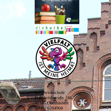
Steinbrinkschule
Steinbrinkstraße 166
46145 Oberhausen
0208 /
6204960