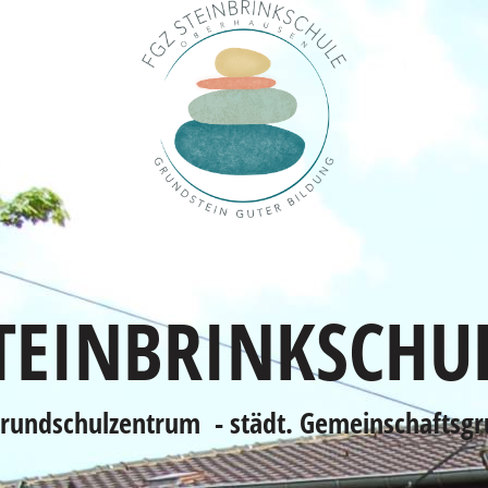
TEINBRINKSCHU
grundschulzentrum
- städt. Gemeinschaftsg