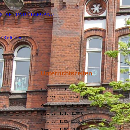
START UND ÜBERGANG
SERVICE
Unterrichtszeiten
1. Stunde
08:10 - 08:55 Uhr
2. Stunde
09:00 - 09:45 Uhr
Pause
09:45 - 10:15 Uhr
3. Stunde
10:15 - 11:00 Uhr
4. Stunde
11:05 - 11:50 Uhr
Pause
11:50 - 12:00 Uhr