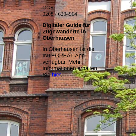
OGS:
0208 / 6204964
Digitaler Guide für
Zugewanderte in
Oberhausen
In Oberhausen ist die
INTEGREAT-App
verfügbar. Mehr
Informationen erhalten
Sie
hier
.