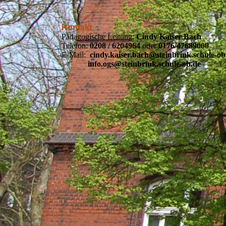
Kontakt
Pädagogische Leitung:
Cindy Kaiser Bach
Telefon:
0208 / 6204964
oder
0176/47689000
E-Mail:
cindy.kaiser.bach@steinbrink.schule-ob
info.ogs@steinbrink.schule-ob.de