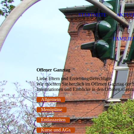
STARTSEITE
AKTUE
FAMILI
Offener Ganztag
Liebe Eltern und Erziehungsberechtigte,
Wir möchten Sie herzlich im Offenen Ganztag der S
Informationen und Einblicke in den Offenen Ganzt
Allgemein
Menüpläne
Entlasszeiten
Kurse und AGs