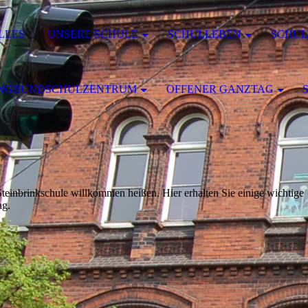
LLES
UNSERE SCHULE
SCHULLEBEN
SCHUL
ENGRUNDSCHULZENTRUM
OFFENER GANZTAG
teinbrinkschule willkommen heißen. Hier erhalten Sie einige wichtige
ag.