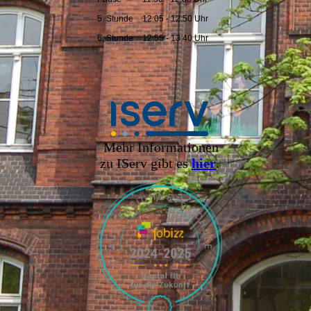
5. Stunde
12:05 - 12:50 Uhr
6. Stunde
12:55 - 13:40 Uhr
Mehr Informationen
zu IServ gibt es
hier
.